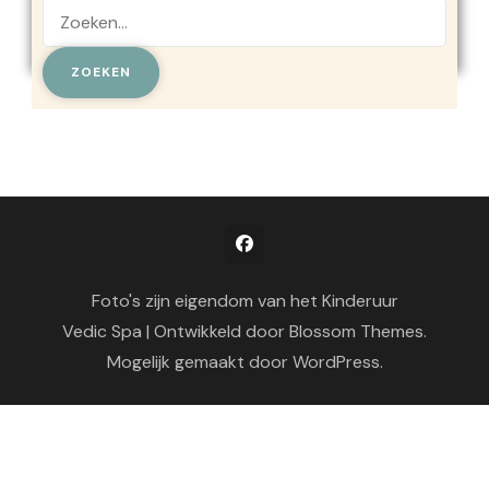
Zoeken
naar:
Foto's zijn eigendom van het Kinderuur
Vedic Spa | Ontwikkeld door
Blossom Themes
.
Mogelijk gemaakt door
WordPress
.