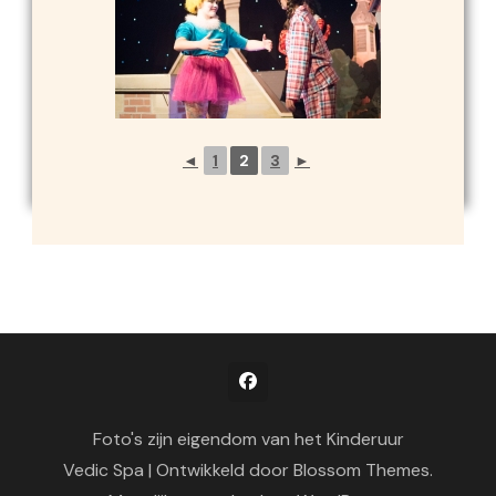
◄
1
2
3
►
Foto's zijn eigendom van het Kinderuur
Vedic Spa | Ontwikkeld door
Blossom Themes
.