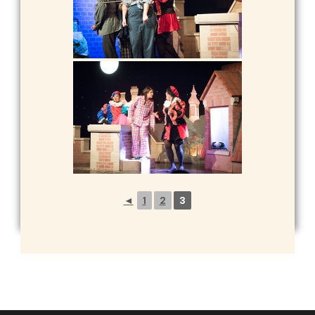
◄
1
2
3